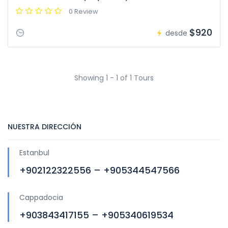
0 Review
$920
desde
Showing 1 - 1 of 1 Tours
NUESTRA DIRECCIÓN
Estanbul
+902122322556 – +905344547566
Cappadocia
+903843417155 – +905340619534