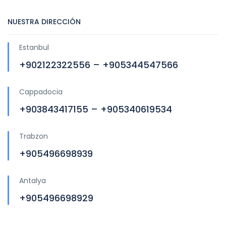
NUESTRA DIRECCIÓN
Estanbul
+902122322556 – +905344547566
Cappadocia
+903843417155 – +905340619534
Trabzon
+905496698939
Antalya
+905496698929