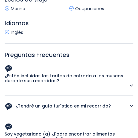
Marina
Ocupaciones
Idiomas
Inglés
Preguntas Frecuentes
¿Están incluidas las tarifas de entrada a los museos
durante sus recorridos?
Si. Creemos en facilitarle el presupuesto de su viaje, por lo
que todas las entradas de nuestros tours a los museos que
¿Tendré un guía turístico en mi recorrido?
figuran en su itinerario están incluidas.
Sí, todos nuestros tours incluyen los servicios de un guía
turístico profesional de habla inglesa, autorizado por el
Ministerio de Turismo.
Soy vegetariano (a) ¿Podre encontrar alimentos