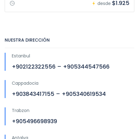
$1.925
desde
NUESTRA DIRECCIÓN
Estanbul
+902122322556 – +905344547566
Cappadocia
+903843417155 – +905340619534
Trabzon
+905496698939
Antalya