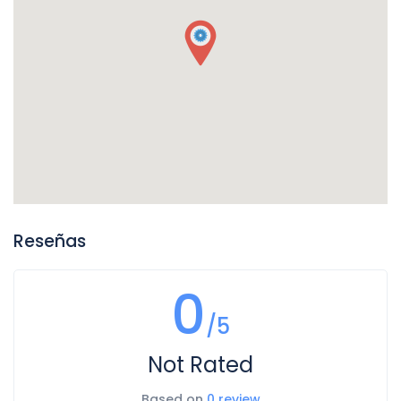
Reseñas
0
/5
Not Rated
Based on
0 review