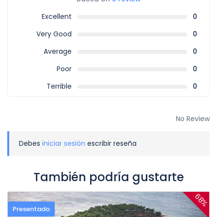
Excellent
0
Very Good
0
Average
0
Poor
0
Terrible
0
No Review
Debes
iniciar sesión
escribir reseña
También podría gustarte
68%
Presentado