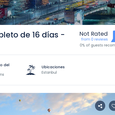
leto de 16 días -
Not Rated
from 0 reviews
0% of guests rec
o del
Ubicaciones
Estanbul
ons