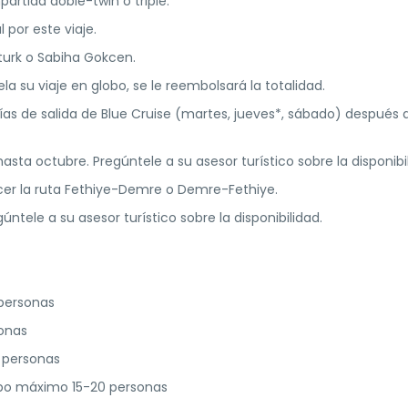
artida doble-twin o triple.
 por este viaje.
turk o Sabiha Gokcen.
la su viaje en globo, se le reembolsará la totalidad.
ías de salida de Blue Cruise (martes, jueves*, sábado) después 
asta octubre. Pregúntele a su asesor turístico sobre la disponibi
cer la ruta Fethiye-Demre o Demre-Fethiye.
úntele a su asesor turístico sobre la disponibilidad.
personas
onas
 personas
upo máximo 15-20 personas