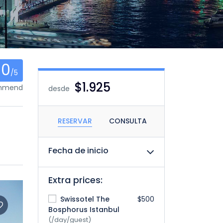
0
/5
$1.925
ommend
desde
RESERVAR
CONSULTA
Fecha de inicio
Extra prices:
Swissotel The
$500
Bosphorus Istanbul
(/day/guest)