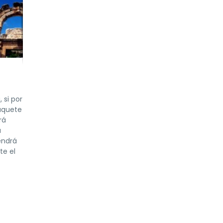
 si por
paquete
rá
a
endrá
te el