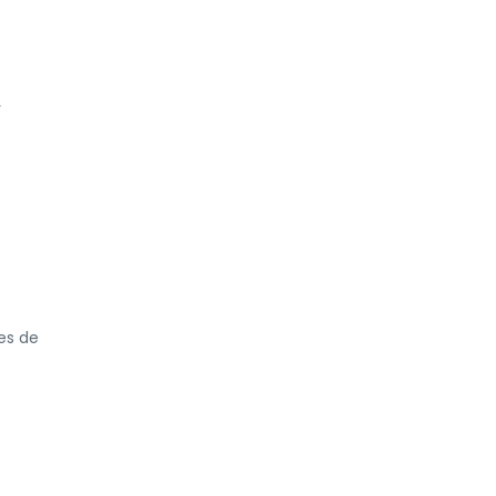
y
es de